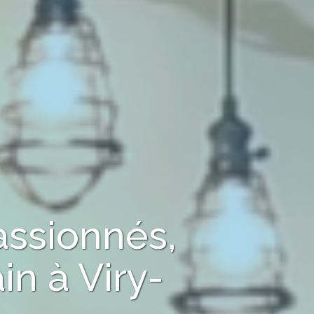
assionnés,
ain
à
Viry-