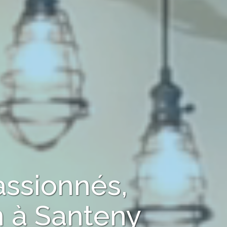
assionnés,
n
à
Santeny