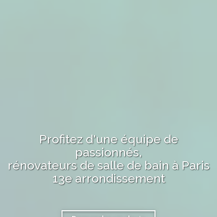
Profitez d'une équipe de
passionnés,
rénovateurs de salle de bain
à
Paris
13e arrondissement