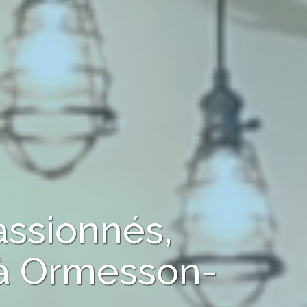
assionnés,
à
Ormesson-