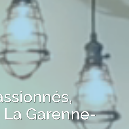
assionnés,
à
La Garenne-