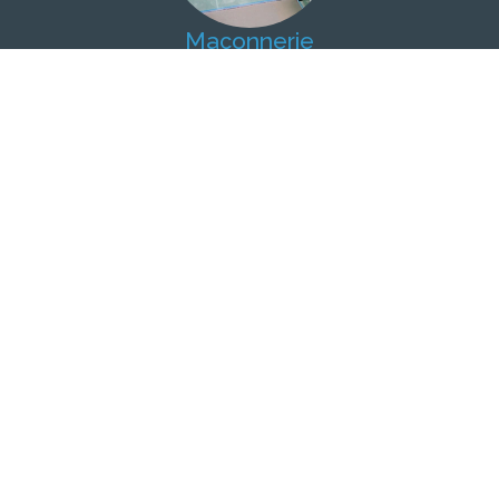
Maçonnerie
Construction des cloisons, du sol pour les douches à
l'italienne ou douches à carreler et du faux-plafond.
Matériaux spécifiques aux contraintes du logement.
Ameublement
En fonction de vos souhaits et de votre budget, nous
proposons un grand choix de meubles, lavabos, vasques,
robinetterie et accessoires en salle d'exposition.