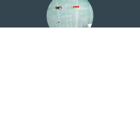
Maçonnerie
Construction des cloisons, du sol pour les douches à
l'italienne ou douches à carreler et du faux-plafond.
Matériaux spécifiques aux contraintes du logement.
Ameublement
En fonction de vos souhaits et de votre budget, nous
proposons un grand choix de meubles, lavabos, vasques,