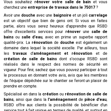
Vous souhaitez
rénover votre salle de bain
et vous
cherchez une
entreprise de travaux
dans le 75017
?
Avoir une
douche
avec une
baignoire
et un joli
carrelage
est un objectif que bien de gens ont. Si vous en faites
partie, alors vous serez heureux d'apprendre que RSBD
offre d'excellents services pour
rénover
une
salle de
bains
ou
salle d'eau
, avec en prime un superbe rapport
qualité-prix. La
rénovation
de
douche
est également un
domaine dans lequel la société excelle. Par ailleurs, tous
les
travaux
d’
aménagement et rénovation
et de
création de salle de bains
dont s'occupe RSBD sont
réalisés dans le respect des normes de sécurité en
vigueur. Pour finir, sachez que vous pouvez participer à tout
le processus en donnant votre avis, avis que les membres
de l'équipe dépêchée sur le chantier se feront un plaisir de
prendre en compte.
Spécialisé en dans la
création
ou
rénovation de salle de
bains
, ainsi que dans la
l'aménagement
de
pièce
d'eau
,
RSBD offre aux clients la possibilité de bénéficier d'un
service tout à fait unique en termes de qualité, et surtout en