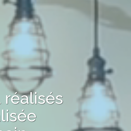
1
réalisés
lisée