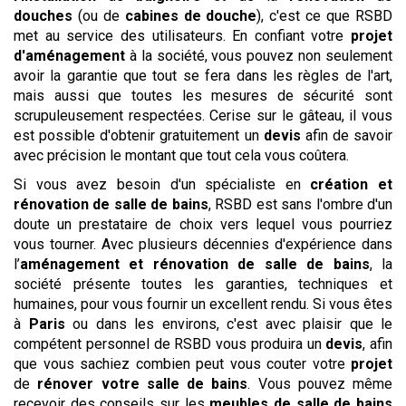
douches
(ou de
cabines de douche
), c'est ce que RSBD
met au service des utilisateurs. En confiant votre
projet
d'aménagement
à la société, vous pouvez non seulement
avoir la garantie que tout se fera dans les règles de l'art,
mais aussi que toutes les mesures de sécurité sont
scrupuleusement respectées. Cerise sur le gâteau, il vous
est possible d'obtenir gratuitement un
devis
afin de savoir
avec précision le montant que tout cela vous coûtera.
Si vous avez besoin d'un spécialiste en
création et
rénovation de salle de bains
, RSBD est sans l'ombre d'un
doute un prestataire de choix vers lequel vous pourriez
vous tourner. Avec plusieurs décennies d'expérience dans
l’
aménagement et rénovation de salle de bains
, la
société présente toutes les garanties, techniques et
humaines, pour vous fournir un excellent rendu. Si vous êtes
à
Paris
ou dans les environs, c'est avec plaisir que le
compétent personnel de RSBD vous produira un
devis
, afin
que vous sachiez combien peut vous couter votre
projet
de
rénover votre salle de bains
. Vous pouvez même
recevoir des conseils sur les
meubles de salle de bains