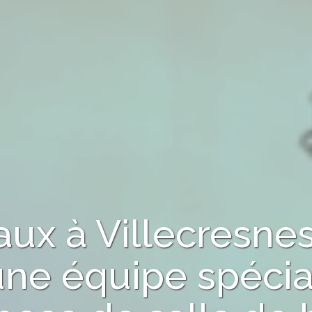
vaux
à Villecresne
une équipe spécia