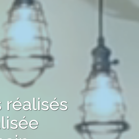
s
réalisés
lisée