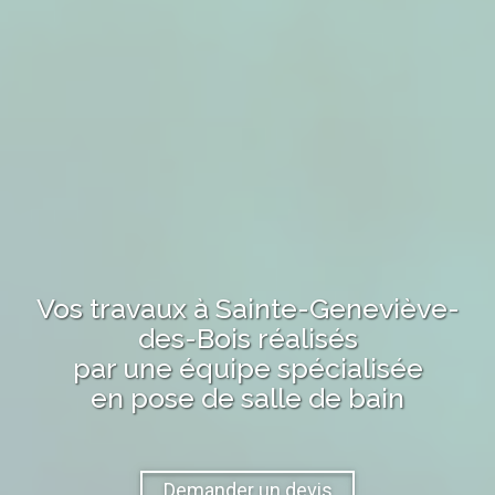
Vos travaux
à Sainte-Geneviève-
des-Bois
réalisés
par une équipe spécialisée
en pose de salle de bain
Demander un devis