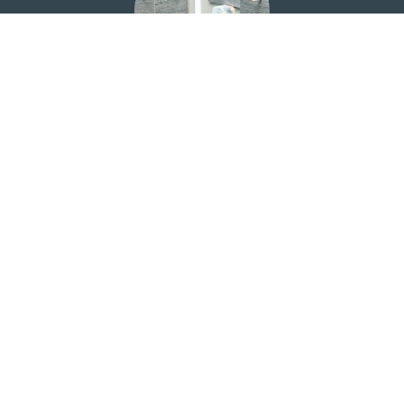
Carrelage
Choix du carrelage dans une salle d'exposition à proximité
de votre domicile. Protection à l'eau et bandes de pontage
pour une totale étanchéité.
Maçonnerie
Construction des cloisons, du sol pour les douches à
l'italienne ou douches à carreler et du faux-plafond.
Matériaux spécifiques aux contraintes du logement.