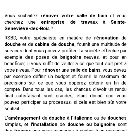
Vous souhaitez
rénover votre salle de bain
et vous
cherchez une
entreprise de travaux
à Sainte-
Geneviève-des-Bois
?
RSBD, votre spécialiste en matière de
rénovation
de
douche
et de
cabine de douche
, fournit une multitude de
services dont vous pouvez profiter. La société effectue par
exemple des poses de
baignoire
neuves, et pour en
bénéficier, il vous suffit de veiller à ce que tout soit prêt à
votre niveau. Pour
rénover
une
salle de bains
, vous devez
par exemple définir un budget et fournir le maximum de
précisions sur ce que vous espérez obtenir en fin de
compte. Dans tous les cas, les chances d'avoir un rendu
final satisfaisant sont grandes, étant donné que vous
pouvez participer au processus, si cela est bien sûr votre
souhait.
L'aménagement
de
douche à l'italienne
ou de
douches
simples, et
l'installation
de
douche ou baignoire
sont
des
travaux
que vous gagneriez à confier à un personnel