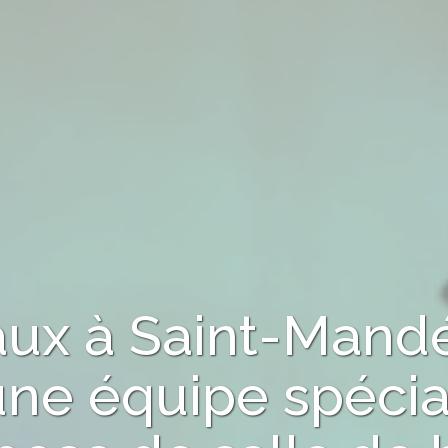
aux
à Saint-Mand
une équipe spécia