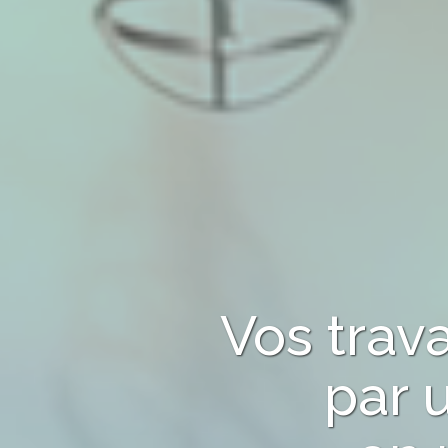
Vos trav
par 