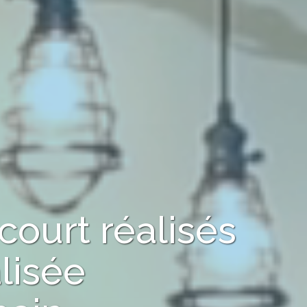
court
réalisés
lisée