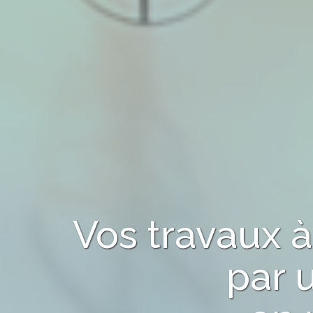
Vos travaux
à
par 