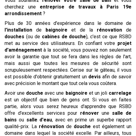
Vous souhaitez
rénover votre salle de bain
et vous
cherchez une
entreprise de travaux
à Paris 19e
arrondissement
?
Plus de 30 années d'expérience dans le domaine de
l'installation
de
baignoire
et de la
rénovation
de
douches
(ou de
cabines de douche
), c'est ce que RSBD
met au service des utilisateurs. En confiant votre
projet
d'aménagement
à la société, vous pouvez non seulement
avoir la garantie que tout se fera dans les règles de l'art,
mais aussi que toutes les mesures de sécurité sont
scrupuleusement respectées. Cerise sur le gâteau, il vous
est possible d'obtenir gratuitement un
devis
afin de savoir
avec précision le montant que tout cela vous coûtera.
Avoir une
douche
avec une
baignoire
et un joli
carrelage
est un objectif que bien de gens ont. Si vous en faites
partie, alors vous serez heureux d'apprendre que RSBD
offre d'excellents services pour
rénover
une
salle de
bains
ou
salle d'eau
, avec en prime un superbe rapport
qualité-prix. La
rénovation
de
douche
est également un
domaine dans lequel la société excelle. Par ailleurs, tous