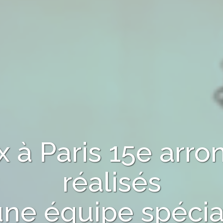
ux
à Paris 15e arr
réalisés
une équipe spécia