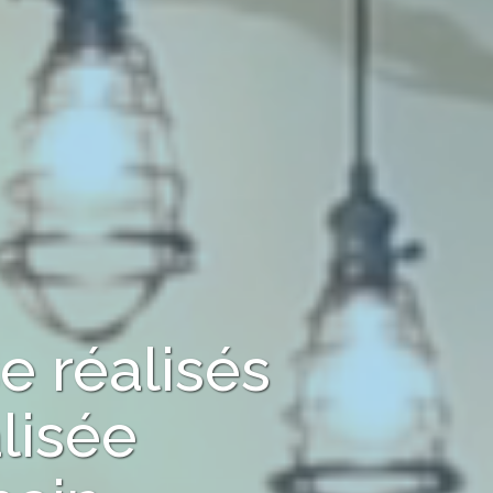
se
réalisés
lisée