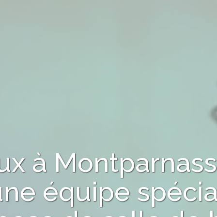
aux
à Montparnas
une équipe spécia