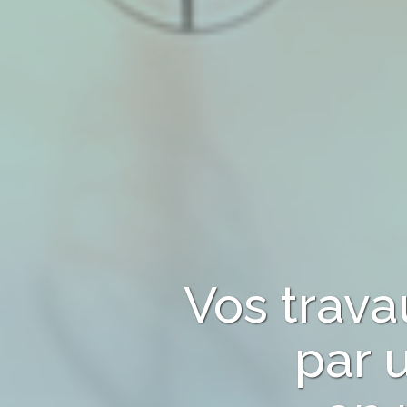
Vos trav
par 