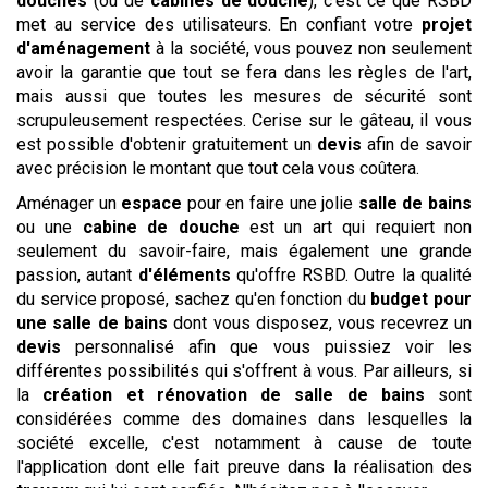
douches
(ou de
cabines de douche
), c'est ce que RSBD
met au service des utilisateurs. En confiant votre
projet
d'aménagement
à la société, vous pouvez non seulement
avoir la garantie que tout se fera dans les règles de l'art,
mais aussi que toutes les mesures de sécurité sont
scrupuleusement respectées. Cerise sur le gâteau, il vous
est possible d'obtenir gratuitement un
devis
afin de savoir
avec précision le montant que tout cela vous coûtera.
Aménager un
espace
pour en faire une jolie
salle de bains
ou une
cabine de douche
est un art qui requiert non
seulement du savoir-faire, mais également une grande
passion, autant
d'éléments
qu'offre RSBD. Outre la qualité
du service proposé, sachez qu'en fonction du
budget pour
une salle de bains
dont vous disposez, vous recevrez un
devis
personnalisé afin que vous puissiez voir les
différentes possibilités qui s'offrent à vous. Par ailleurs, si
la
création et rénovation de salle de bains
sont
considérées comme des domaines dans lesquelles la
société excelle, c'est notamment à cause de toute
l'application dont elle fait preuve dans la réalisation des