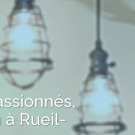
assionnés,
n
à
Rueil-