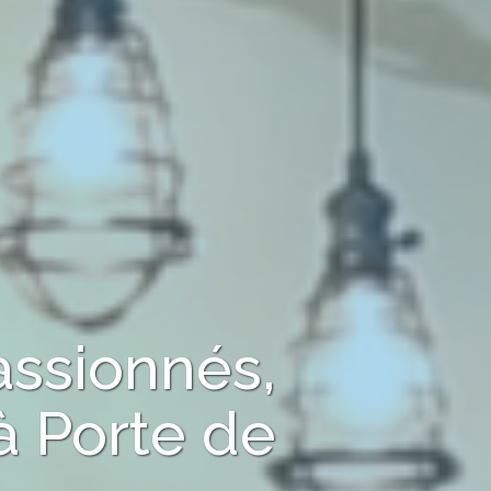
assionnés,
à
Porte de