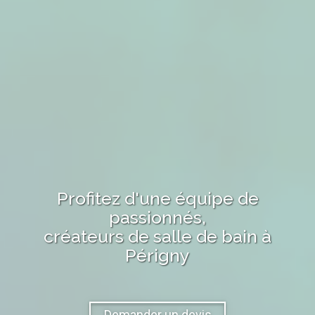
Profitez d'une équipe de
passionnés,
créateurs de salle de bain
à
Périgny
Demander un devis