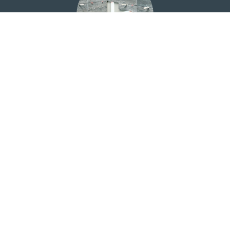
Carrelage
Choix du carrelage dans une salle d'exposition à proximité
de votre domicile. Protection à l'eau et bandes de pontage
pour une totale étanchéité.
Maçonnerie
Construction des cloisons, du sol pour les douches à
l'italienne ou douches à carreler et du faux-plafond.
Matériaux spécifiques aux contraintes du logement.