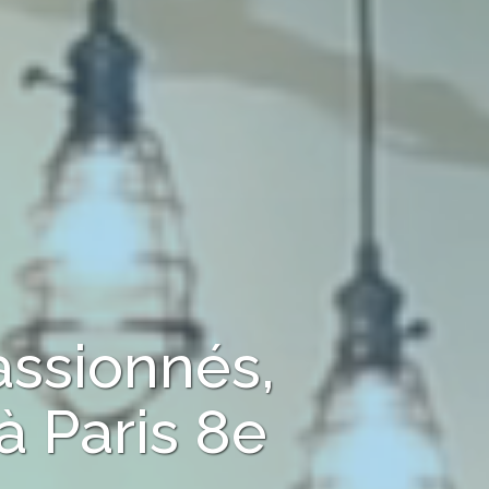
assionnés,
à
Paris 8e