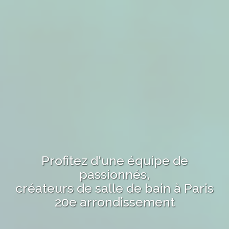
Profitez d'une équipe de
passionnés,
créateurs de salle de bain
à
Paris
20e arrondissement