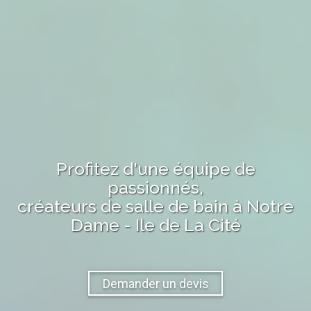
Profitez d'une équipe de
passionnés,
créateurs de salle de bain
à
Notre
Dame - Ile de La Cité
Demander un devis