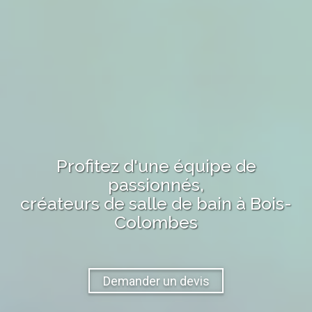
Profitez d'une équipe de
passionnés,
créateurs de salle de bain
à
Bois-
Colombes
Demander un devis